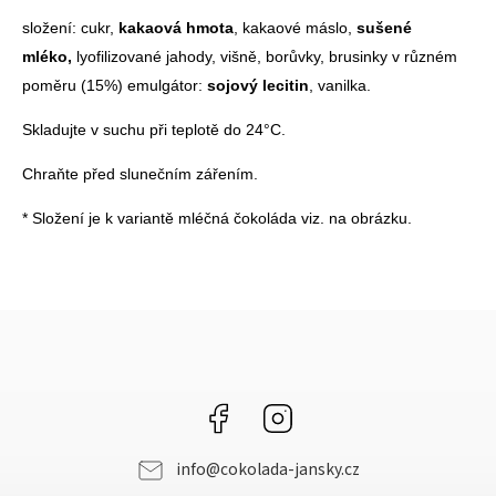
složení: cukr,
kakaová hmota
, kakaové máslo,
sušené
mléko,
lyofilizované jahody, višně, borůvky, brusinky v různém
poměru (15%) emulgátor:
sojový lecitin
, vanilka.
Skladujte v suchu při teplotě do 24°C.
Chraňte před slunečním zářením.
* Složení je k variantě mléčná čokoláda viz. na obrázku.
Facebook
Instagram
info
@
cokolada-jansky.cz