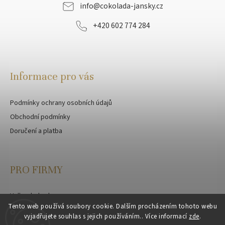
info
@
cokolada-jansky.cz
+420 602 774 284
Informace pro vás
Podmínky ochrany osobních údajů
Obchodní podmínky
Doručení a platba
PRO FIRMY
Velkoobchod
Tento web používá soubory cookie. Dalším procházením tohoto webu
Zakázková výroba
vyjadřujete souhlas s jejich používáním.. Více informací
zde
.