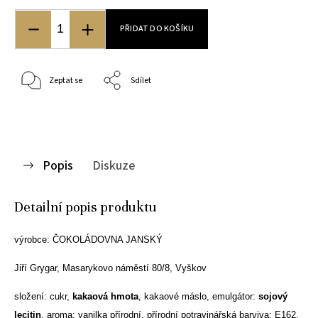
PŘIDAT DO KOŠÍKU
Zeptat se
Sdílet
Popis
Diskuze
Detailní popis produktu
výrobce: ČOKOLÁDOVNA JANSKÝ
Jiří Grygar, Masarykovo náměstí 80/8, Vyškov
složení: cukr,
kakaová hmota
, kakaové máslo, emulgátor:
sojový
lecitin
, aroma: vanilka přírodní, přírodní potravinářská barviva: E162,