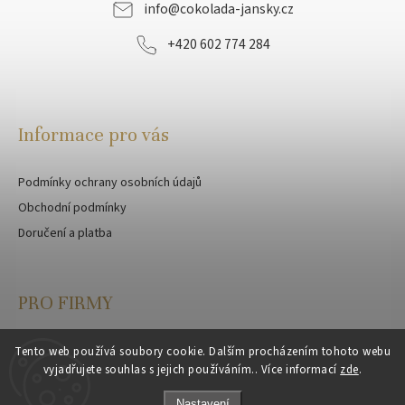
info
@
cokolada-jansky.cz
+420 602 774 284
Informace pro vás
Podmínky ochrany osobních údajů
Obchodní podmínky
Doručení a platba
PRO FIRMY
Velkoobchod
Tento web používá soubory cookie. Dalším procházením tohoto webu
vyjadřujete souhlas s jejich používáním.. Více informací
zde
.
Zakázková výroba
Nastavení