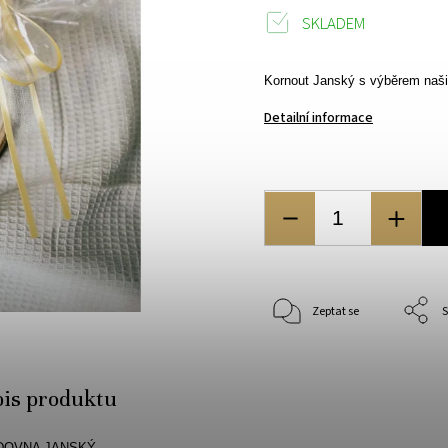
SKLADEM
Kornout Janský s výběrem naši
Detailní informace
Zeptat se
S
pis produktu
DOVNA
JANSKÝ