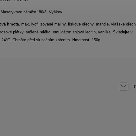
,
Masarykovo náměstí 80/8, Vyškov
ová hmota
, mák, lyofilizované maliny, lískové ořechy, mandle, vlašské ořech
kosové plátky, sušené mléko,
emulgátor: sojový lecitin, vanilka.
Skladujte v
o 24°C.
Chraňte před slunečním zářením. Hmotnost: 150g
i