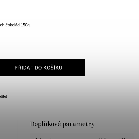
ch čokolád 150g.
PŘIDAT DO KOŠÍKU
dílet
Doplňkové parametry