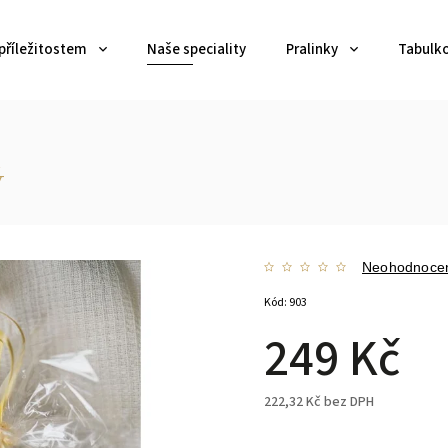
příležitostem
Naše speciality
Pralinky
Tabulk
ý
Neohodnoce
Kód:
903
249 Kč
222,32 Kč bez DPH