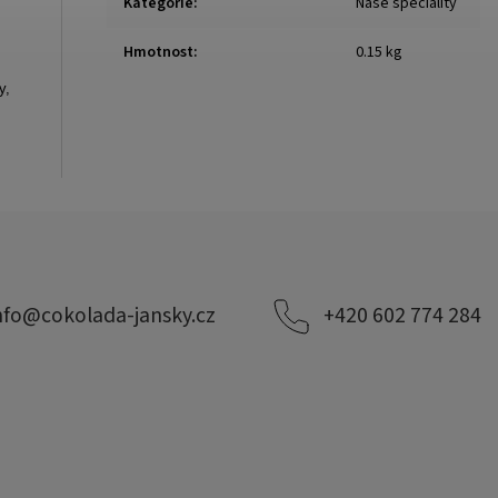
Kategorie
:
Naše speciality
Hmotnost
:
0.15 kg
y,
nfo
@
cokolada-jansky.cz
+420 602 774 284