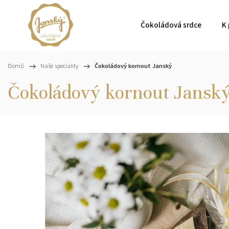
Čokoládová srdce
K 
Domů
/
Naše speciality
/
Čokoládový kornout Janský
Čokoládový kornout Jansk