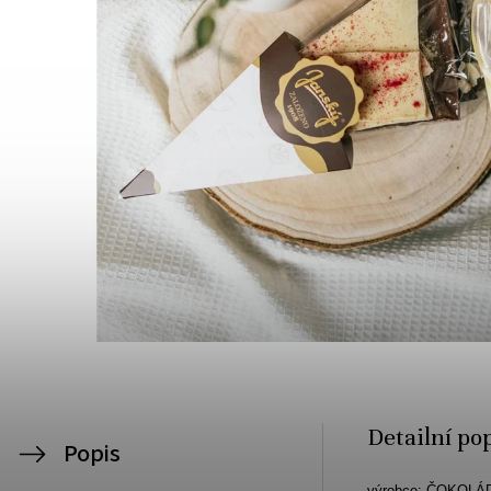
Detailní po
Popis
výrobce:
ČOKOLÁ