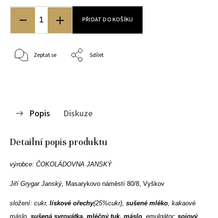
PŘIDAT DO KOŠÍKU
Zeptat se
Sdílet
Popis
Diskuze
Detailní popis produktu
výrobce:
ČOKOLÁDOVNA JANSKÝ
Jiří Grygar Janský,
Masarykovo náměstí 80/8, Vyškov
složení: cukr,
lískové ořechy
(25%cukr),
sušené mléko
, kakaové
máslo,
sušená syrovátka, mléčný tuk, máslo
, emulgátor:
sojový