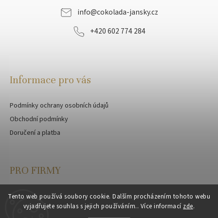
info
@
cokolada-jansky.cz
+420 602 774 284
Informace pro vás
Podmínky ochrany osobních údajů
Obchodní podmínky
Doručení a platba
PRO FIRMY
Velkoobchod
Tento web používá soubory cookie. Dalším procházením tohoto webu
vyjadřujete souhlas s jejich používáním.. Více informací
zde
.
Zakázková výroba