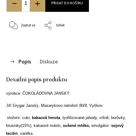
PŘIDAT DO KOŠÍKU
Zeptat se
Sdílet
Popis
Diskuze
Detailní popis produktu
výrobce:
ČOKOLÁDOVNA
JANSKÝ
Jiří Grygar Janský,
Masarykovo náměstí 80/8, Vyškov
složení: cukr,
kakaová hmota
, lyofilizované jahody, višně, borůvky,
brusinky(15%), kakaové máslo,
sušené mléko,
emulgátor:
sojový
lecitin
, vanilka.