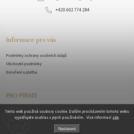
+420 602 774 284
Informace pro vás
Podmínky ochrany osobních údajů
Obchodní podmínky
Doručení a platba
PRO FIRMY
Velkoobchod
Tento web používá soubory cookie. Dalším procházením tohoto webu
vyjadřujete souhlas s jejich používáním.. Více informací
zde
.
Zakázková výroba
Nastavení