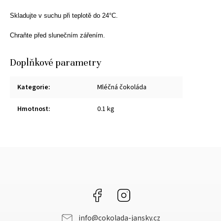
Skladujte v suchu při teplotě do 24°C.
Chraňte před slunečním zářením.
Doplňkové parametry
Kategorie
:
Mléčná čokoláda
Hmotnost
:
0.1 kg
Facebook
Instagram
info
@
cokolada-jansky.cz