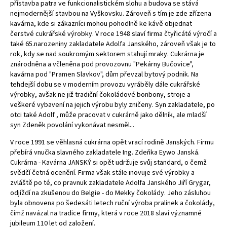
přístavba patra ve funkcionalistickém slohu a budova se stává
nejmodernější stavbou na Vyškovsku. Zároveň s tím je zde zřízena
kavárna, kde si zákazníci mohou pohodlně ke kávě objednat
čerstvé cukrářské výrobky. V roce 1948 slaví firma čtyřicáté výročí a
také 65.narozeniny zakladatele Adolfa Janského, zároveň však je to
rok, kdy se nad soukromým sektorem stahují mraky. Cukrárna je
znárodněna a včleněna pod provozovnu "Pekárny Bučovice",
kavárna pod "Pramen Slavkov", dům převzal bytový podnik. Na
tehdejší dobu se v moderním provozu vyráběly dále cukrářské
výrobky, avšak ne již tradiční čokoládové bonbony, stroje a
veškeré vybavení na jejich výrobu byly zničeny. Syn zakladatele, po
otci také Adolf , může pracovat v cukrárně jako dělník, ale mladší
syn Zdeněk povolání vykonávat nesměl...
V roce 1991 se věhlasná cukrárna opět vrací rodině Janských. Firmu
přebírá vnučka slavného zakladatele Ing. Zdeňka Eywo Janská.
Cukrárna - Kavárna JANSKÝ si opět udržuje svůj standard, o čemž
svědčí četná ocenění. Firma však stále inovuje své výrobky a
zvláště po té, co pravnuk zakladatele Adolfa Janského Jiří Grygar,
odjíždí na zkušenou do Belgie - do Mekky čokolády. Jeho zásluhou
byla obnovena po šedesáti letech ruční výroba pralinek a čokolády,
čímž navázal na tradice firmy, která v roce 2018 slaví významné
jubileum 110 let od založení.