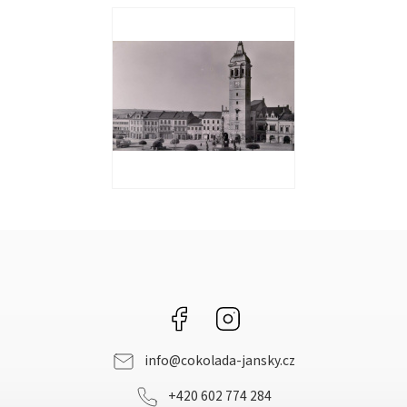
Facebook
Instagram
info
@
cokolada-jansky.cz
+420 602 774 284