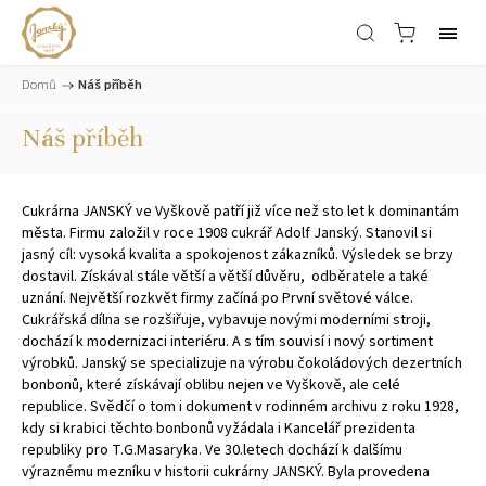
Domů
/
Náš příběh
Náš příběh
Cukrárna JANSKÝ ve Vyškově patří již více než sto let k dominantám
města. Firmu založil v roce 1908 cukrář Adolf Janský. Stanovil si
jasný cíl: vysoká kvalita a spokojenost zákazníků. Výsledek se brzy
dostavil. Získával stále větší a větší důvěru, odběratele a také
uznání. Největší rozkvět firmy začíná po První světové válce.
Cukrářská dílna se rozšiřuje, vybavuje novými moderními stroji,
dochází k modernizaci interiéru. A s tím souvisí i nový sortiment
výrobků. Janský se specializuje na výrobu čokoládových dezertních
bonbonů, které získávají oblibu nejen ve Vyškově, ale celé
republice. Svědčí o tom i dokument v rodinném archivu z roku 1928,
kdy si krabici těchto bonbonů vyžádala i Kancelář prezidenta
republiky pro T.G.Masaryka. Ve 30.letech dochází k dalšímu
výraznému mezníku v historii cukrárny JANSKÝ. Byla provedena