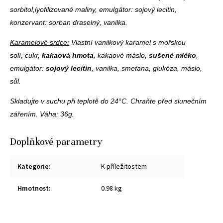
sorbitol,lyofilizované maliny, emulgátor: sojový lecitin,
konzervant: sorban draselný, vanilka.
Karamelové srdce:
Vlastní vanilkový karamel s mořskou
solí,
cukr,
kakaová hmota
, kakaové máslo,
sušené mléko
,
emulgátor:
sojový lecitin
, vanilka, smetana, glukóza, máslo,
sůl.
Skladujte v suchu při teplotě do 24°C.
Chraňte před slunečním
zářením. Váha: 36g.
Doplňkové parametry
Kategorie
:
K příležitostem
Hmotnost
:
0.98 kg