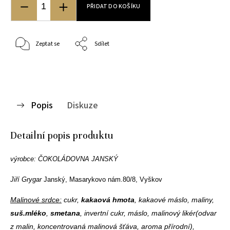
PŘIDAT DO KOŠÍKU
Zeptat se
Sdílet
Popis
Diskuze
Detailní popis produktu
výrobce: ČOKOLÁDOVNA JANSKÝ
Jiří Grygar
Janský
,
Masarykovo nám.80/8, Vyškov
Malinové srdce:
cukr,
kakaová hmota
, kakaové máslo, maliny,
suš.mléko
,
smetana
, invertní cukr, máslo, malinový likér(odvar
z malin, koncentrovaná malinová šťáva, aroma přírodní),