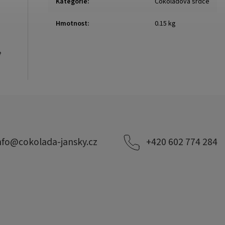
Kategorie
:
Čokoládová srdce
Hmotnost
:
0.15 kg
e
nfo
@
cokolada-jansky.cz
+420 602 774 284