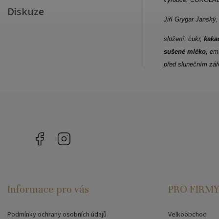
Diskuze
Jiří Grygar Janský
složení: cukr,
kaka
sušené mléko,
emu
před slunečním zář
Facebook
Instagram
Informace pro vás
PRO FIRMY
Podmínky ochrany osobních údajů
Velkoobchod