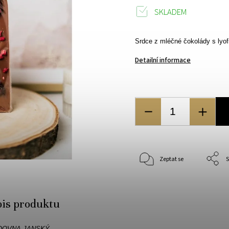
SKLADEM
Srdce z mléčné čokolády s lyo
Detailní informace
Zeptat se
S
pis produktu
DOVNA
JANSKÝ