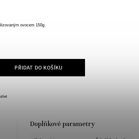
filizovaným ovocem 150g.
PŘIDAT DO KOŠÍKU
dílet
Doplňkové parametry