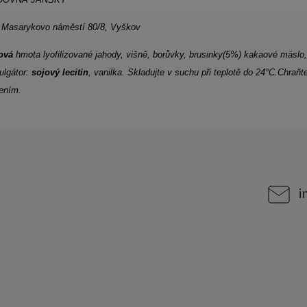
,
Masarykovo náměstí 80/8, Vyškov
ová
hmota
lyofilizované jahody, višně, borůvky, brusinky(5%) kakaové máslo,
lgátor:
sojový lecitin
, vanilka.
Skladujte v suchu při teplotě do 24°C.
Chraňt
ením.
i