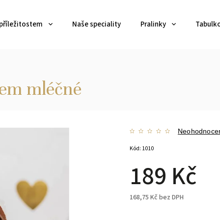
příležitostem
Naše speciality
Pralinky
Tabulk
cem mléčné
Neohodnoce
Kód:
1010
189 Kč
168,75 Kč bez DPH