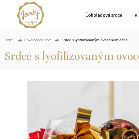
Čokoládová srdce
K 
Domů
/
Čokoládová srdce
/
Srdce s lyofilizovaným ovocem mléčné
Srdce s lyofilizovaným ovo