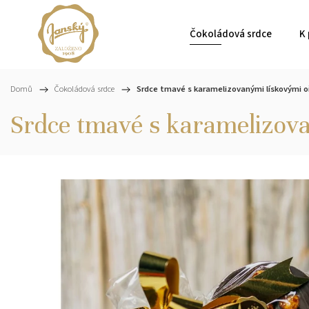
Čokoládová srdce
K 
Domů
/
Čokoládová srdce
/
Srdce tmavé s karamelizovanými lískovými o
Srdce tmavé s karamelizov