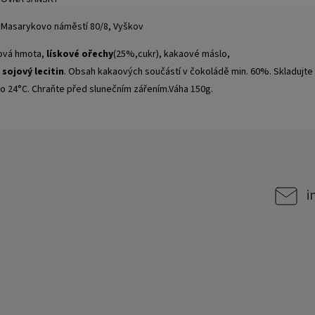
, Masarykovo náměstí 80/8, Vyškov
aová hmota,
lískové ořechy
(25%,cukr), kakaové máslo,
:
sojový lecitin
. Obsah kakaových součástí v čokoládě min. 60%. Skladujte
do 24°C. Chraňte před slunečním zářením.Váha 150g.
i