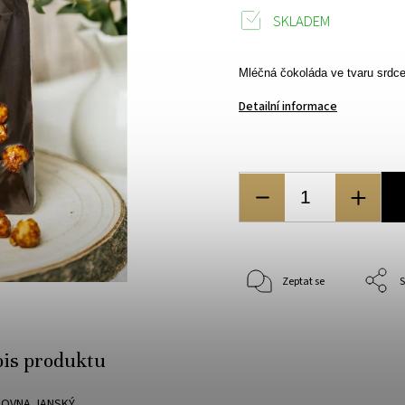
SKLADEM
Mléčná čokoláda ve tvaru srdce
Detailní informace
Zeptat se
S
pis produktu
DOVNA JANSKÝ