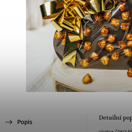
Detailní po
Popis
výrobce: ČOKOLÁ