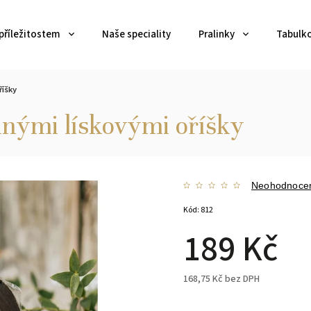
příležitostem
Naše speciality
Pralinky
Tabulk
říšky
anými lískovými oříšky
Neohodnoce
Kód:
812
189 Kč
168,75 Kč bez DPH