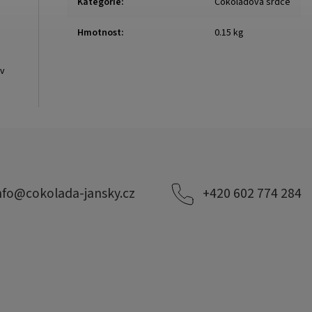
Kategorie
:
Čokoládová srdce
Hmotnost
:
0.15 kg
 v
nfo
@
cokolada-jansky.cz
+420 602 774 284