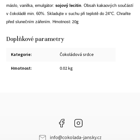
máslo, vanilka,
emulgátor:
sojový lecitin
. Obsah kakaových součástí
v čokoládě min. 60%.
Skladujte v suchu při teplotě do 24°C.
Chraňte
: 20g
před slunečním zářením. Hmotnost
Doplňkové parametry
Kategorie
:
Čokoládová srdce
Hmotnost
:
0.02 kg
Facebook
Instagram
info
@
cokolada-jansky.cz