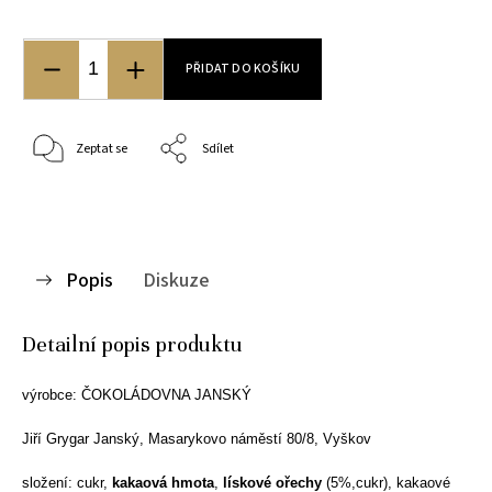
PŘIDAT DO KOŠÍKU
Zeptat se
Sdílet
Popis
Diskuze
Detailní popis produktu
výrobce: ČOKOLÁDOVNA JANSKÝ
Jiří Grygar Janský, Masarykovo náměstí 80/8, Vyškov
složení: cukr,
kakaová hmota
,
lískové ořechy
(5%,cukr), kakaové