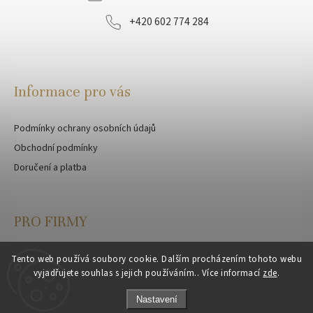
+420 602 774 284
Informace pro vás
Podmínky ochrany osobních údajů
Obchodní podmínky
Doručení a platba
PRO FIRMY
Velkoobchod
Tento web používá soubory cookie. Dalším procházením tohoto webu
vyjadřujete souhlas s jejich používáním.. Více informací
zde
.
Zakázková výroba
Nastavení