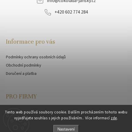
info
@
cokolada-jansky.cz
+420 602 774 284
Informace pro vás
Podmínky ochrany osobních údajů
Obchodní podmínky
Doručení a platba
PRO FIRMY
Velkoobchod
Tento web používá soubory cookie. Dalším procházením tohoto webu
vyjadřujete souhlas s jejich používáním.. Více informací
zde
.
Zakázková výroba
Nastavení