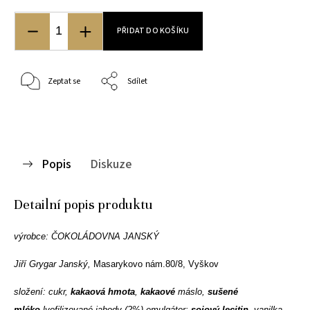
PŘIDAT DO KOŠÍKU
Zeptat se
Sdílet
Popis
Diskuze
Detailní popis produktu
výrobce: ČOKOLÁDOVNA JANSKÝ
Jiří Grygar Janský,
Masarykovo nám.80/8, Vyškov
složení: cukr,
kakaová hmota
,
kakaové
máslo,
sušené
mléko
,lyofilizované jahody (2%) emulgátor:
sojový lecitin
, vanilka.