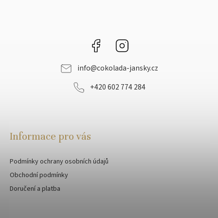
Facebook
Instagram
info
@
cokolada-jansky.cz
+420 602 774 284
Informace pro vás
Podmínky ochrany osobních údajů
Obchodní podmínky
Doručení a platba